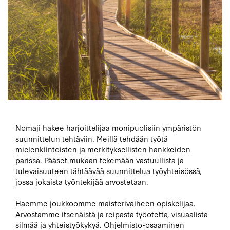
Nomaji hakee harjoittelijaa monipuolisiin ympäristön
suunnittelun tehtäviin. Meillä tehdään työtä
mielenkiintoisten ja merkityksellisten hankkeiden
parissa. Pääset mukaan tekemään vastuullista ja
tulevaisuuteen tähtäävää suunnittelua työyhteisössä,
jossa jokaista työntekijää arvostetaan.
Haemme joukkoomme maisterivaiheen opiskelijaa.
Arvostamme itsenäistä ja reipasta työotetta, visuaalista
silmää ja yhteistyökykyä. Ohjelmisto-osaaminen