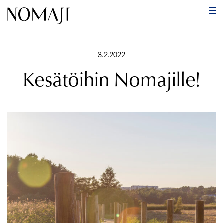
PÄ
Hyppää
sisältöön
3.2.2022
Kesätöihin Nomajille!