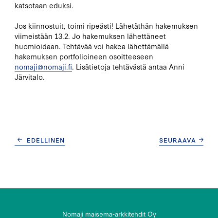
katsotaan eduksi.
Jos kiinnostuit, toimi ripeästi! Lähetäthän hakemuksen
viimeistään 13.2. Jo hakemuksen lähettäneet
huomioidaan. Tehtävää voi hakea lähettämällä
hakemuksen portfolioineen osoitteeseen
nomaji@nomaji.fi
. Lisätietoja tehtävästä antaa Anni
Järvitalo.
ARTIKKELIEN
EDELLINEN
SEURAAVA
SELAUS
Nomaji maisema-arkkitehdit Oy