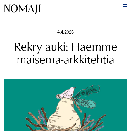
PÄ
Hyppää
sisältöön
4.4.2023
Rekry auki: Haemme
maisema-arkkitehtia