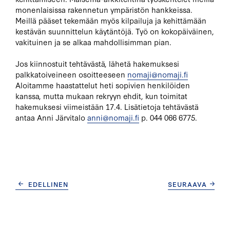
monenlaisissa rakennetun ympäristön hankkeissa.
Meillä pääset tekemään myös kilpailuja ja kehittämään
kestävän suunnittelun käytäntöjä. Työ on kokopäiväinen,
vakituinen ja se alkaa mahdollisimman pian.
Jos kiinnostuit tehtävästä, lähetä hakemuksesi
palkkatoiveineen osoitteeseen
nomaji@nomaji.fi
Aloitamme haastattelut heti sopivien henkilöiden
kanssa, mutta mukaan rekryyn ehdit, kun toimitat
hakemuksesi viimeistään 17.4. Lisätietoja tehtävästä
antaa Anni Järvitalo
anni@nomaji.fi
p. 044 066 6775.
ARTIKKELIEN
EDELLINEN
SEURAAVA
SELAUS