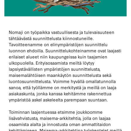
Nomaji on työpaikka vastuullisesta ja tulevaisuuteen
tähtäävästä suunnittelusta kiinnostuneille.
Tavoitteenamme on elinympäristöjen suunnittelu
luonnon ehdoilla. Suunnittelukohteinamme ovat laajasti
erilaiset alueet niin kaupungeissa kuin taajamien
ulkopuolella. Erityisosaamista meiltä löytyy
lapsiystävällisten ympäristöjen suunnittelusta,
maisemalähtöisen maankäytön suunnittelusta sekä
luontosuunnittelusta. Voimme hyvällä omallatunnolla
sanoa, että työllämme on merkitystä ja meillä on laaja
asiakaskunta, jonka kanssa kehitämme rakennettua
ympäristöä askel askeleelta parempaan suuntaan.
Toiminnan laajentuessa etsimme joukkoomme
lisävahvistusta, maisema-arkkitehtia, jolla on laajaa
osaamista alalta ja innostusta oman ammattitaidon
kehittämiseen. Maisema-arkkitehtina työskentelet meillä