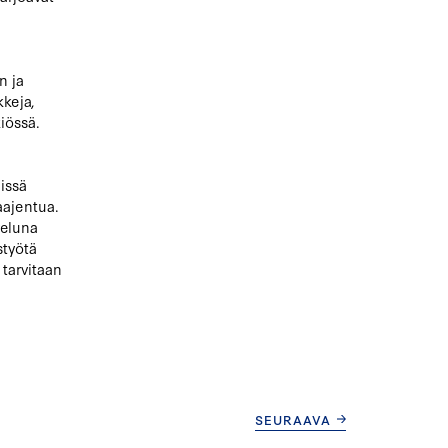
n ja
kkeja,
kiössä.
gissä
laajentua.
veluna
styötä
 tarvitaan
SEURAAVA