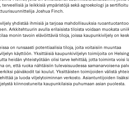
ä, terveellisiä ja leikkisiä ympäristöjä sekä agroekologi ja sertifioitu
tuurisuunnittelija Joshua Finch.
iljely yhdistää ihmisiä ja tarjoaa mahdollisuuksia ruoantuotantoo
een. Arkkitehtuurin avulla erilaisista tiloista voidaan muokata unii
laa monin tavoin elävöittäviä tiloja, joissa kaupunkiviljely on kes
ssa on runsaasti potentiaalisia tiloja, joita voitaisiin muuntaa
iljelyn käyttöön. Yksittäisiä kaupunkiviljelyn toimijoita on Helsin
tta heidän yhteistyötään olisi tarve kehittää, jotta toiminta voisi 
na on, että ruoka nähtäisiin tulevaisuudessa samanarvoisena pal
rkiksi päiväkodit tai koulut. Yksittäisten toimijoiden välistä yhtei
ehittää ja luoda viljelytoiminnan verkosto. Asiantuntijoiden lisäksi
iljelystä kiinnostuneita kaupunkilaisia puhumaan asian puolesta.