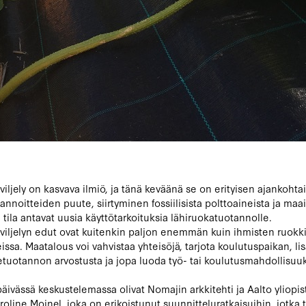
iljely on kasvava ilmiö, ja tänä keväänä se on erityisen ajankohta
 lannoitteiden puute, siirtyminen fossiilisista polttoaineista ja ma
tila antavat uusia käyttötarkoituksia lähiruokatuotannolle.
iljelyn edut ovat kuitenkin paljon enemmän kuin ihmisten ruok
ssa. Maatalous voi vahvistaa yhteisöjä, tarjota koulutuspaikan, lis
ketuotannon arvostusta ja jopa luoda työ- tai koulutusmahdollisuuk
päivässä keskustelemassa olivat Nomajin arkkitehti ja Aalto yliopi
aroline Moinel, joka on erikoistunut suunnitteluratkaisuihin, jotka 