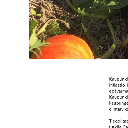
Kaupunkiv
Inflaatio,
epävarma 
Kaupunkiv
kaupungei
elintarvi
Tiedeilta
tutkija C