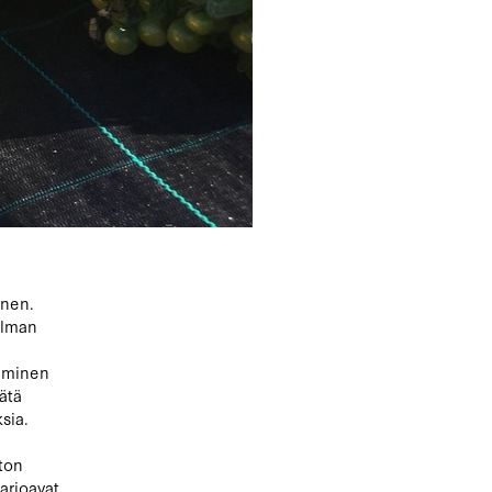
inen.
ailman
kiminen
ätä
sia.
ston
tarjoavat