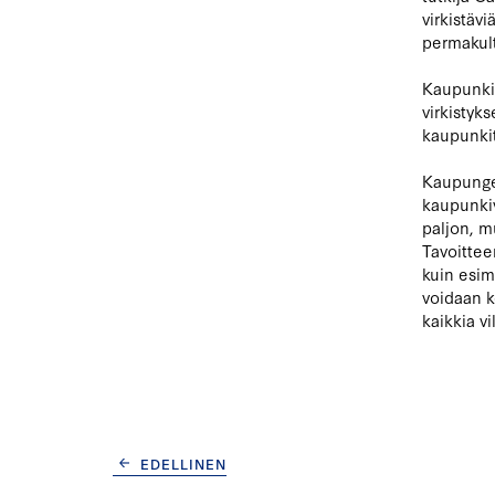
virkistävi
permakult
Kaupunkiv
virkistyks
kaupunkiti
Kaupungei
kaupunkiv
paljon, mu
Tavoittee
kuin esime
voidaan k
kaikkia v
ARTIKKELIEN
EDELLINEN