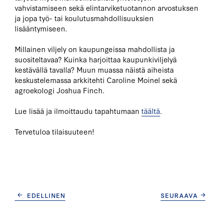
vahvistamiseen sekä elintarviketuotannon arvostuksen
ja jopa työ- tai koulutusmahdollisuuksien
lisääntymiseen.
Millainen viljely on kaupungeissa mahdollista ja
suositeltavaa? Kuinka harjoittaa kaupunkiviljelyä
kestävällä tavalla? Muun muassa näistä aiheista
keskustelemassa arkkitehti Caroline Moinel sekä
agroekologi Joshua Finch.
Lue lisää ja ilmoittaudu tapahtumaan
täältä
.
Tervetuloa tilaisuuteen!
ARTIKKELIEN
EDELLINEN
SEURAAVA
SELAUS