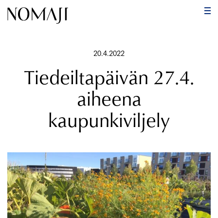
PÄ
Hyppää
sisältöön
20.4.2022
Tiedeiltapäivän 27.4.
aiheena
kaupunkiviljely