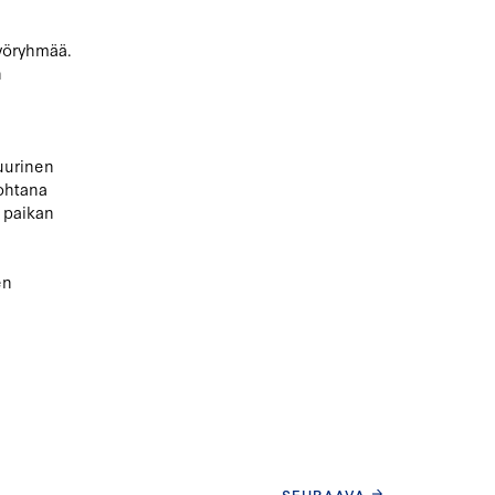
työryhmää.
n
uurinen
kohtana
n paikan
en
SEURAAVA