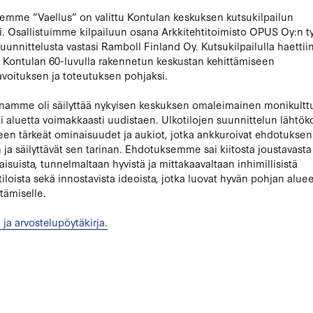
mme ”Vaellus” on valittu Kontulan keskuksen kutsukilpailun
si. Osallistuimme kilpailuun osana Arkkitehtitoimisto OPUS Oy:n 
uunnittelusta vastasi Ramboll Finland Oy. Kutsukilpailulla haettii
a Kontulan 60-luvulla rakennetun keskustan kehittämiseen
voituksen ja toteutuksen pohjaksi.
namme oli säilyttää nykyisen keskuksen omaleimainen monikultt
lti aluetta voimakkaasti uudistaen. Ulkotilojen suunnittelun lähtö
ueen tärkeät ominaisuudet ja aukiot, jotka ankkuroivat ehdotukse
n ja säilyttävät sen tarinan. Ehdotuksemme sai kiitosta joustavasta
aisuista, tunnelmaltaan hyvistä ja mittakaavaltaan inhimillisistä
iloista sekä innostavista ideoista, jotka luovat hyvän pohjan alue
ttämiselle.
 ja arvostelupöytäkirja.