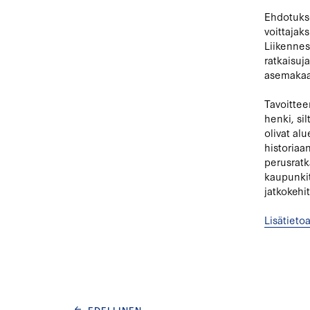
Ehdotukse
voittajak
Liikennes
ratkaisuj
asemakaa
Tavoittee
henki, si
olivat al
historiaa
perusratk
kaupunkit
jatkokehi
Lisätietoa
EDELLINEN