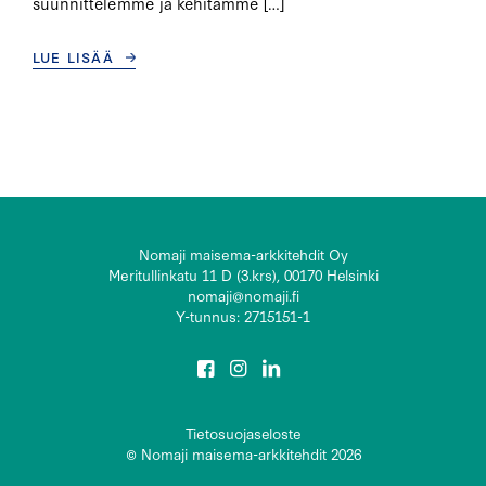
suunnittelemme ja kehitämme […]
LUE LISÄÄ
Nomaji maisema-arkkitehdit Oy
Meritullinkatu 11 D (3.krs), 00170 Helsinki
nomaji@nomaji.fi
Y-tunnus: 2715151-1
Tietosuojaseloste
© Nomaji maisema-arkkitehdit 2026