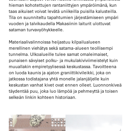
hieman kohotettujen rantaniittyjen ympäröimänä, kun
taas aikuiset voivat levätä uniikeilla puisilla kalusteilla.
Tila on suunniteltu tapahtumien järjestämiseen ympäri
vuoden ja talvikaudella Makasiinin laiturit ulottuvat
sataman turvavyöhykkeelle.
Materiaalivalinnoissa heijastuu kilpailualueen
merellinen viehätys sekä satama-alueen teollisempi
tunnelma. Ulkoalueille tulee samat omaleimaiset,
punaisen sävyiset polku- ja mukulakiviviimeistelyt kuin
muuallakin empiretyylisessä keskustassa. Tavoitteena
on luoda kaunis ja ajaton graniittikivileikki, joka on
jatkossa todistajana yhtä monelle jalanjäljelle kuin
keskustan vanhat kivet ovat ennen olleet. Luonnonkiveä
täydentää puu, joka luo lämpöä ja pehmeyttä ja toisen
selkeän linkin kohteen historiaan.