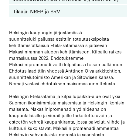
Tilaaja
: NREP ja SRV
Helsingin kaupungin järjestämässä
suunnittelukilpailussa etsittiin toteutuskelpoista
kehittämisratkaisua Etelä-satamassa sijaitsevan
Makasiinirannan alueen kehittämiseen. Kilpailu ratkesi
marraskuussa 2022. Ehdotuksemme
Makasiinipromenadi voitti kilpailussa toisen palkinnon.
Ehdotus laadittiin yhdessä Anttinen Oiva arkkitehtien,
suunnittelutoimisto Amerikan ja Sitowisen kanssa.
Nomaji vastasi ehdotuksen maisemasuunnittelusta.
Helsingin Eteläsatama ja kilpailupaikka-alue ovat yksi
Suomen ikonisimmista maisemista ja Helsingin ikonisin
maisema. Makasiinipromenadin ydinideana on
kaupunkilaisille ja vierailijoille tarkoitettu avoin ja
esteetön vehreä kaupunkiranta, jossa palvelut, viihde ja
kulttuuri kukoistavat. Makasiinipromenadi ammentaa
Helsingin vahvuuksista, merestä ja saaristosta,