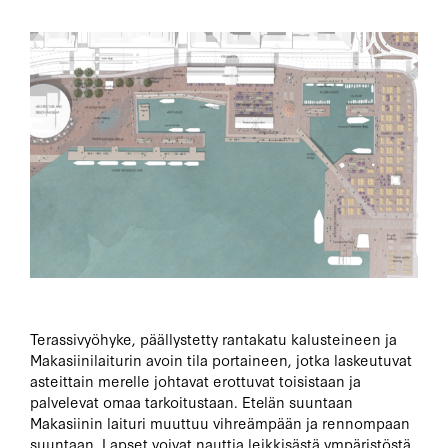
Terassivyöhyke, päällystetty rantakatu kalusteineen ja
Makasiinilaiturin avoin tila portaineen, jotka laskeutuvat
asteittain merelle johtavat erottuvat toisistaan ​​ja
palvelevat omaa tarkoitustaan. Etelän suuntaan
Makasiinin laituri muuttuu vihreämpään ja rennompaan
suuntaan. Lapset voivat nauttia leikkisästä ympäristöstä