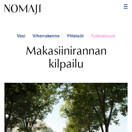
PÄ
Hyppää
sisältöön
Vesi
Viherrakenne
Yhteisöt
Tulevaisuus
Makasiinirannan
kilpailu