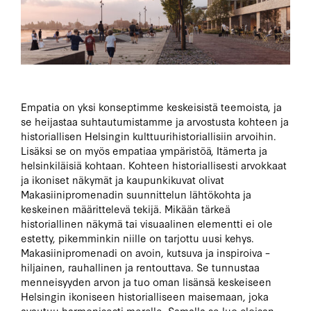
Empatia on yksi konseptimme keskeisistä teemoista, ja
se heijastaa suhtautumistamme ja arvostusta kohteen ja
historiallisen Helsingin kulttuurihistoriallisiin arvoihin.
Lisäksi se on myös empatiaa ympäristöä, Itämerta ja
helsinkiläisiä kohtaan. Kohteen historiallisesti arvokkaat
ja ikoniset näkymät ja kaupunkikuvat olivat
Makasiinipromenadin suunnittelun lähtökohta ja
keskeinen määrittelevä tekijä. Mikään tärkeä
historiallinen näkymä tai visuaalinen elementti ei ole
estetty, pikemminkin niille on tarjottu uusi kehys.
Makasiinipromenadi on avoin, kutsuva ja inspiroiva –
hiljainen, rauhallinen ja rentouttava. Se tunnustaa
menneisyyden arvon ja tuo oman lisänsä keskeiseen
Helsingin ikoniseen historialliseen maisemaan, joka
avautuu harmonisesti merelle. Samalla se luo eloisan