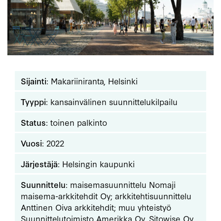
Sijainti
: Makariiniranta, Helsinki
Tyyppi
: kansainvälinen suunnittelukilpailu
Status
: toinen palkinto
Vuosi
: 2022
Järjestäjä
: Helsingin kaupunki
Suunnittelu
: maisemasuunnittelu Nomaji
maisema-arkkitehdit Oy; arkkitehtisuunnittelu
Anttinen Oiva arkkitehdit; muu yhteistyö
Suunnittelutoimisto Amerikka Oy, Sitowise Oy