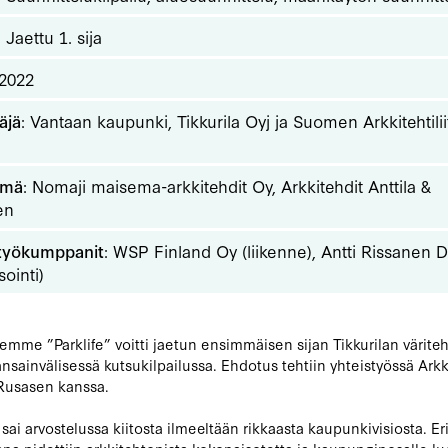
: Jaettu 1. sija
 2022
äjä
: Vantaan kaupunki, Tikkurila Oyj ja Suomen Arkkitehtilii
hmä
: Nomaji maisema-arkkitehdit Oy, Arkkitehdit Anttila &
en
työkumppanit
: WSP Finland Oy (liikenne), Antti Rissanen 
sointi)
mme ”Parklife” voitti jaetun ensimmäisen sijan Tikkurilan värite
nsainvälisessä kutsukilpailussa. Ehdotus tehtiin yhteistyössä Arkk
 Rusasen kanssa.
 sai arvostelussa kiitosta ilmeeltään rikkaasta kaupunkivisiosta. Er