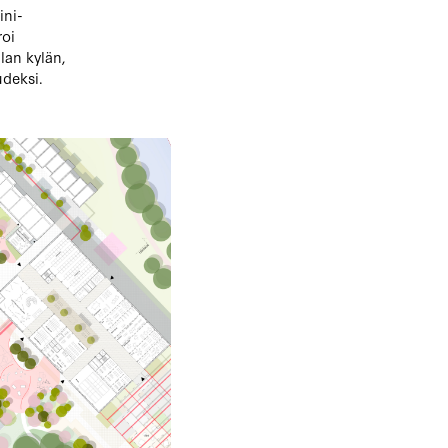
ini-
roi
lan kylän,
udeksi.