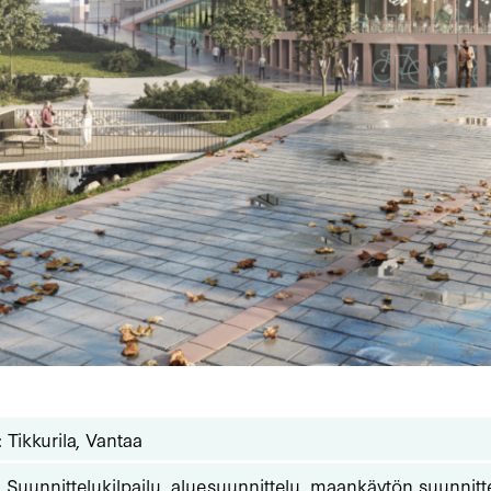
: Tikkurila, Vantaa
: Suunnittelukilpailu, aluesuunnittelu, maankäytön suunnitt