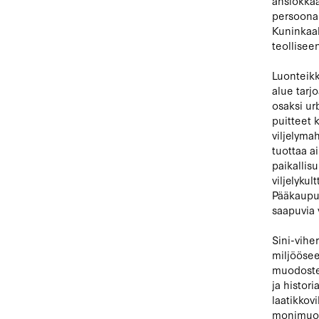
ansiokkaa
persoona
Kuninkaal
teollisee
Luonteikk
alue tarj
osaksi ur
puitteet 
viljelyma
tuottaa a
paikallis
viljelykul
Pääkaupu
saapuvia v
Sini-vihe
miljöösee
muodostet
ja histor
laatikkov
monimuoto