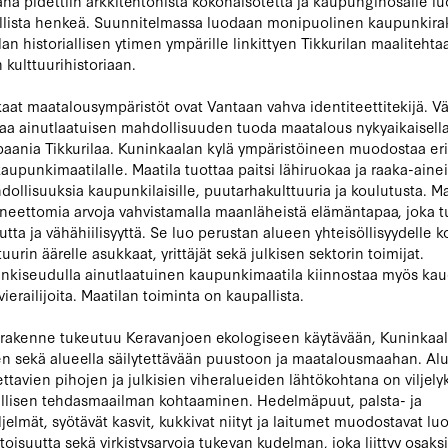
na pidettiin arkkitehtonista kokonaisotetta ja kaupunginosalle l
llista henkeä. Suunnitelmassa luodaan monipuolinen kaupunkir
an historiallisen ytimen ympärille linkittyen Tikkurilan maalitehta
n kulttuurihistoriaan.
aat maatalousympäristöt ovat Vantaan vahva identiteettitekijä. Vä
oaa ainutlaatuisen mahdollisuuden tuoda maatalous nykyaikaisella
baania Tikkurilaa. Kuninkaalan kylä ympäristöineen muodostaa er
kaupunkimaatilalle. Maatila tuottaa paitsi lähiruokaa ja raaka-aine
hdollisuuksia kaupunkilaisille, puutarhakulttuuria ja koulutusta. Ma
ineettomia arvoja vahvistamalla maanläheistä elämäntapaa, joka 
uutta ja vähähiilisyyttä. Se luo perustan alueen yhteisöllisyydelle 
ttuurin äärelle asukkaat, yrittäjät sekä julkisen sektorin toimijat.
nkiseudulla ainutlaatuinen kaupunkimaatila kiinnostaa myös k
ierailijoita. Maatilan toiminta on kaupallista.
rrakenne tukeutuu Keravanjoen ekologiseen käytävään, Kuninkaal
n sekä alueella säilytettävään puustoon ja maatalousmaahan. Alu
tavien pihojen ja julkisien viheralueiden lähtökohtana on viljelyk
iallisen tehdasmaailman kohtaaminen. Hedelmäpuut, palsta- ja
iljelmät, syötävät kasvit, kukkivat niityt ja laitumet muodostavat l
isuutta sekä virkistysarvoja tukevan kudelman, joka liittyy osaksi