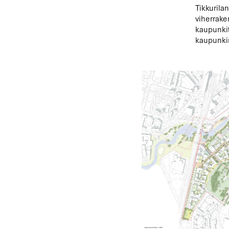
Tikkurila
viherrake
kaupunkit
kaupunkim