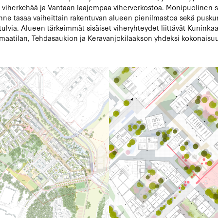
n viherkehää ja Vantaan laajempaa viherverkostoa. Monipuolinen s
nne tasaa vaiheittain rakentuvan alueen pienilmastoa sekä pusku
ulvia. Alueen tärkeimmät sisäiset viheryhteydet liittävät Kuninkaa
aatilan, Tehdasaukion ja Keravanjokilaakson yhdeksi kokonaisu