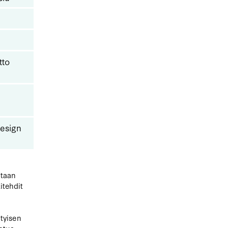
tto
Design
htaan
itehdit
ityisen