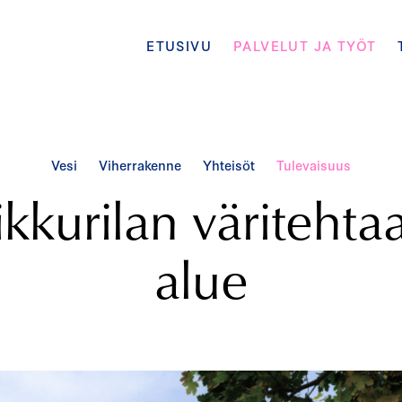
ETUSIVU
PALVELUT JA TYÖT
Vesi
Viherrakenne
Yhteisöt
Tulevaisuus
ikkurilan väritehta
alue