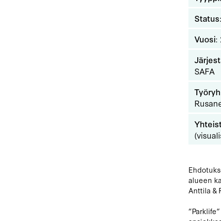
Status
Vuosi
:
Järjest
SAFA
Työry
Rusan
Yhteis
(visuali
Ehdotukse
alueen ka
Anttila &
”Parklife”