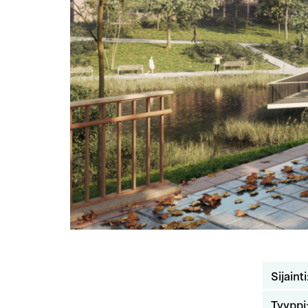
Sijainti
Tyyppi