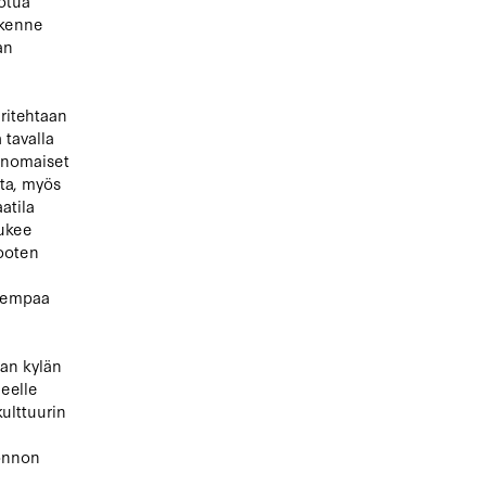
uotua
akenne
an
ritehtaan
 tavalla
inomaiset
ita, myös
atila
tukee
kooten
auempaa
an kylän
eelle
ulttuurin
uonnon