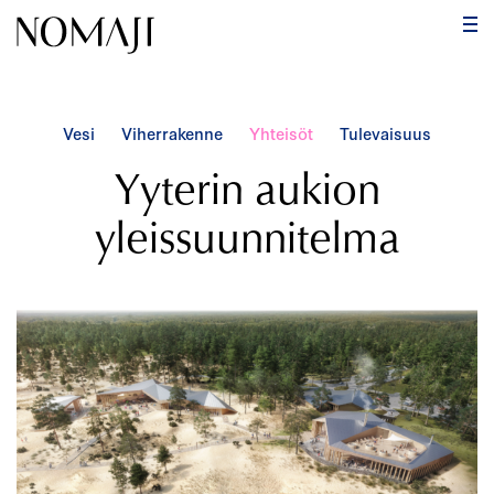
PÄ
Hyppää
sisältöön
Vesi
Viherrakenne
Yhteisöt
Tulevaisuus
Yyterin aukion
yleissuunnitelma