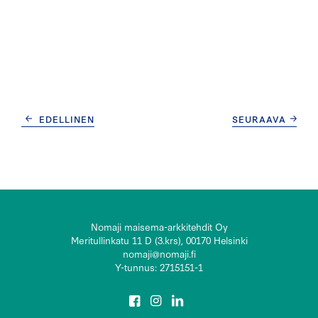
CONTINUE
EDELLINEN
SEURAAVA
READING
Nomaji maisema-arkkitehdit Oy
Meritullinkatu 11 D (3.krs), 00170 Helsinki
nomaji@nomaji.fi
Y-tunnus: 2715151-1