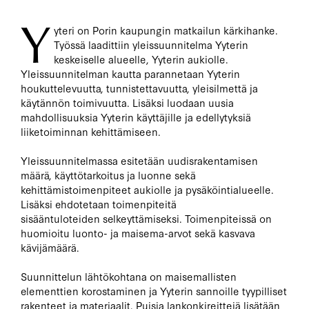
Y
yteri on Porin kaupungin matkailun kärkihanke.
Työssä laadittiin yleissuunnitelma Yyterin
keskeiselle alueelle, Yyterin aukiolle.
Yleissuunnitelman kautta parannetaan Yyterin
houkuttelevuutta, tunnistettavuutta, yleisilmettä ja
käytännön toimivuutta. Lisäksi luodaan uusia
mahdollisuuksia Yyterin käyttäjille ja edellytyksiä
liiketoiminnan kehittämiseen.
Yleissuunnitelmassa esitetään uudisrakentamisen
määrä, käyttötarkoitus ja luonne sekä
kehittämistoimenpiteet aukiolle ja pysäköintialueelle.
Lisäksi ehdotetaan toimenpiteitä
sisääntuloteiden selkeyttämiseksi. Toimenpiteissä on
huomioitu luonto- ja maisema-arvot sekä kasvava
kävijämäärä.
Suunnittelun lähtökohtana on maisemallisten
elementtien korostaminen ja Yyterin sannoille tyypilliset
rakenteet ja materiaalit. Puisia lankonkireittejä lisätään