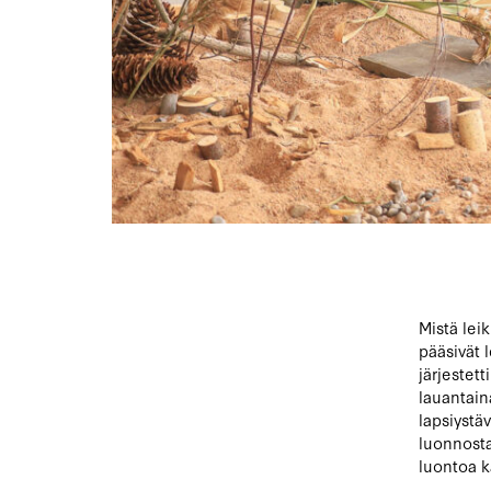
Mistä lei
pääsivät 
järjestet
lauantain
lapsiystä
luonnosta
luontoa k