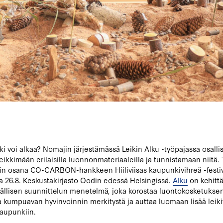
kki voi alkaa? Nomajin järjestämässä Leikin Alku -työpajassa osallis
leikkimään erilaisilla luonnonmateriaaleilla ja tunnistamaan niitä.
tiin osana CO-CARBON-hankkeen Hiiliviisas kaupunkivihreä -festiv
a 26.8. Keskustakirjasto Oodin edessä Helsingissä.
Alku
on kehit
vällisen suunnittelun menetelmä, joka korostaa luontokosketuksen
 kumpuavan hyvinvoinnin merkitystä ja auttaa luomaan lisää leiki
aupunkiin.