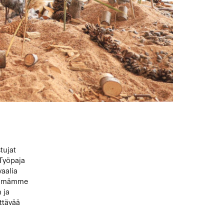
tujat
 Työpaja
aalia
tämämme
 ja
ttävää