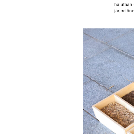
halutaan 
järjestän